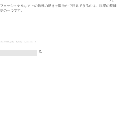
プロ
フェッショナルな方々の熟練の動きを間地かで拝見できるのは、現場の醍醐
味の一つです。
total：577668, yeday：82, today：11, now online：0