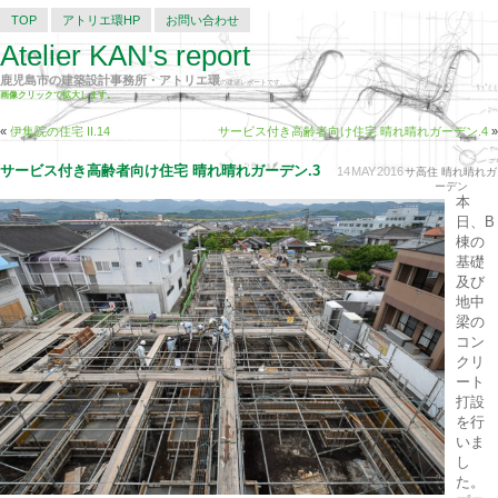
TOP
アトリエ環HP
お問い合わせ
Atelier KAN's report
鹿児島市の建築設計事務所・アトリエ環
の建築レポートです。
画像クリックで拡大します。
«
伊集院の住宅 II.14
サービス付き高齢者向け住宅 晴れ晴れガーデン.4
»
サービス付き高齢者向け住宅 晴れ晴れガーデン.3
14
MAY
2016
サ高住 晴れ晴れガ
ーデン
本
日、B
棟の
基礎
及び
地中
梁の
コン
クリ
ート
打設
を行
いま
し
た。