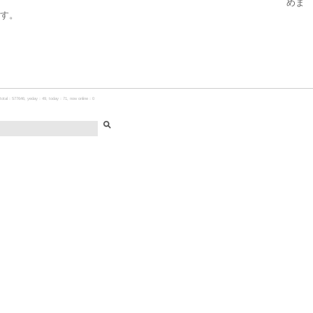
めま
す。
total：577646, yeday：49, today：71, now online：0