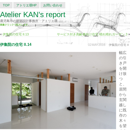
TOP
アトリエ環HP
お問い合わせ
Atelier KAN's report
鹿児島市の建築設計事務所・アトリエ環
の建築レポートです。
画像クリックで拡大します。
«
伊集院の住宅 II.13
サービス付き高齢者向け住宅 晴れ晴れガーデン.3
»
伊集院の住宅 II.14
02
MAY
2016
伊集院の住宅 II
幅広
の引
き戸
を開
け放
つ
と、
居間
から
玄関
越し
に既
存の
木々
を望