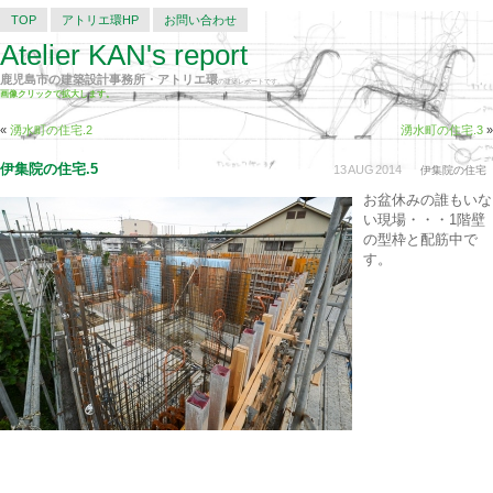
TOP
アトリエ環HP
お問い合わせ
Atelier KAN's report
鹿児島市の建築設計事務所・アトリエ環
の建築レポートです。
画像クリックで拡大します。
«
湧水町の住宅.2
湧水町の住宅.3
»
伊集院の住宅.5
13
AUG
2014
伊集院の住宅
お盆休みの誰もいな
い現場・・・1階壁
の型枠と配筋中で
す。