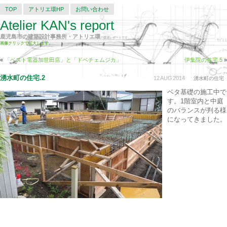
TOP
アトリエ環HP
お問い合わせ
Atelier KAN's report
鹿児島市の建築設計事務所・アトリエ環
の建築レポートです。
画像クリックで拡大します。
«
「ベスト電器加世田店」と「ドベチェムジカ」
伊集院の住宅.5
»
湧水町の住宅.2
12
AUG
2014
湧水町の住宅
ベタ基礎の施工中で
す。1階室内と中庭
のバランスが判る様
になってきました。