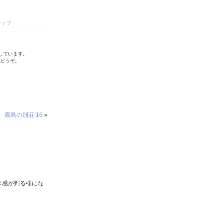
マップ
しています。
でどうぞ。
霧島の別荘.16
»
き感が判る様にな