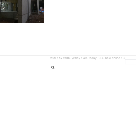
total：577606, yeday：49, today：31, now online：1