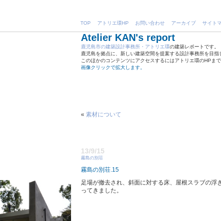
TOP
アトリエ環HP
お問い合わせ
アーカイブ
サイト
Atelier KAN's report
鹿児島市の建築設計事務所・アトリエ環
の建築レポートです。
鹿児島を拠点に、新しい建築空間を提案する設計事務所を目指
このほかのコンテンツにアクセスするにはアトリエ環のHPま
画像クリックで拡大します。
«
素材について
13/9/15
霧島の別荘
霧島の別荘.15
足場が撤去され、斜面に対する床、屋根スラブの浮
ってきました。