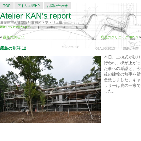
TOP
アトリエ環HP
お問い合わせ
Atelier KAN's report
鹿児島市の建築設計事務所・アトリエ環
の建築レポートです。
画像クリックで拡大します。
«
霧島の別荘.11
鹿屋のクリニックNKS.9
»
霧島の別荘.12
06
AUG
2013
霧島の別荘
本日、上棟式が執り
行われ、棟が上がっ
た事への感謝と、今
後の建物の無事を祈
念致しました。ギャ
ラリーは鹿の一家で
した。