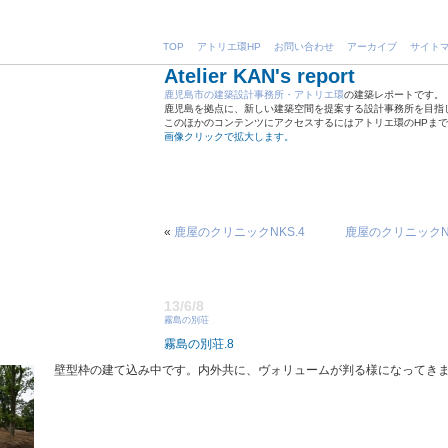
TOP
アトリエ環HP
お問い合わせ
アーカイブ
サイト
Atelier KAN's report
鹿児島市の建築設計事務所・アトリエ環
の建築レポートです。
鹿児島を拠点に、新しい建築空間を提案する設計事務所を目指
このほかのコンテンツにアクセスするにはアトリエ環のHPま
画像クリックで拡大します。
«
鹿屋のクリニックNKS.4
鹿屋のクリニックNK
13/6/8
霧島の別荘
霧島の別荘.8
壁型枠の建て込み中です。内外共に、ヴォリュームが判る様になってき