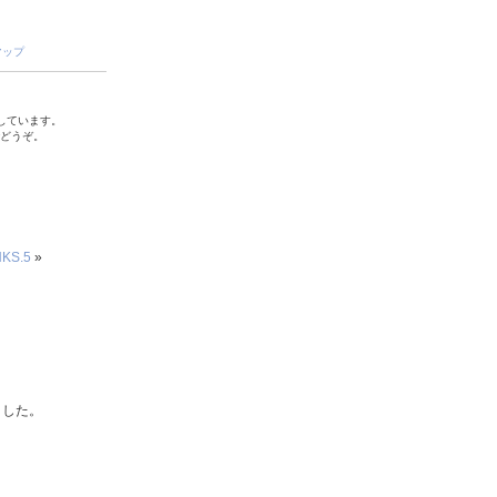
マップ
しています。
でどうぞ。
S.5
»
ました。