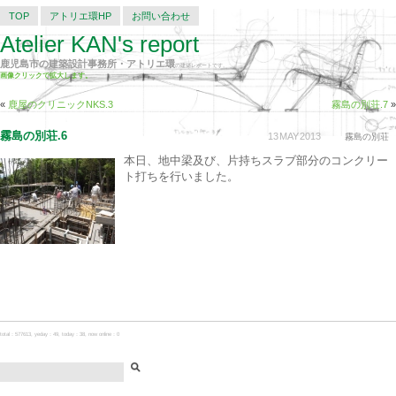
TOP
アトリエ環HP
お問い合わせ
Atelier KAN's report
鹿児島市の建築設計事務所・アトリエ環
の建築レポートです。
画像クリックで拡大します。
«
鹿屋のクリニックNKS.3
霧島の別荘.7
»
霧島の別荘.6
13
MAY
2013
霧島の別荘
本日、地中梁及び、片持ちスラブ部分のコンクリー
ト打ちを行いました。
total：577613, yeday：49, today：38, now online：0