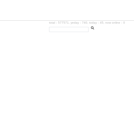
total：577571, yeday：740, today：45, now online：0