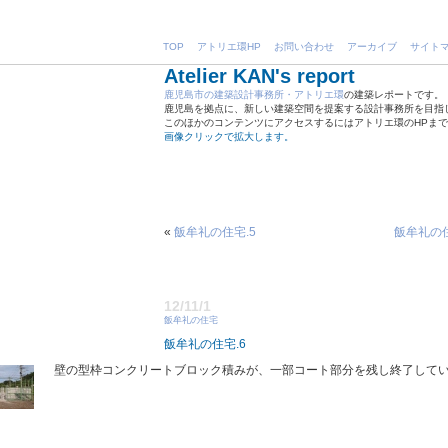
TOP
アトリエ環HP
お問い合わせ
アーカイブ
サイト
Atelier KAN's report
鹿児島市の建築設計事務所・アトリエ環
の建築レポートです。
鹿児島を拠点に、新しい建築空間を提案する設計事務所を目指
このほかのコンテンツにアクセスするにはアトリエ環のHPま
画像クリックで拡大します。
«
飯牟礼の住宅.5
飯牟礼の住
12/11/1
飯牟礼の住宅
飯牟礼の住宅.6
壁の型枠コンクリートブロック積みが、一部コート部分を残し終了して