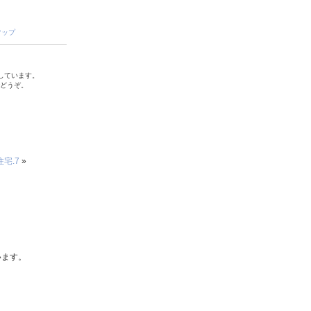
マップ
しています。
でどうぞ。
宅.7
»
います。