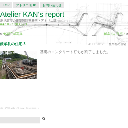
TOP
アトリエ環HP
お問い合わせ
Atelier KAN's report
鹿児島市の建築設計事務所・アトリエ環
の建築レポートです。
画像クリックで拡大します。
«
NK邸完成写真
飯牟礼の住宅.4
»
飯牟礼の住宅.3
04
SEP
2012
飯牟礼の住宅
基礎のコンクリート打ちが終了しました。
total：577619, yeday：49, today：44, now online：1