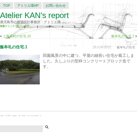
TOP
アトリエ環HP
お問い合わせ
Atelier KAN's report
鹿児島市の建築設計事務所・アトリエ環
の建築レポートです。
画像クリックで拡大します。
«
上竜尾町の住宅.20
飯牟礼の住宅.2
»
飯牟礼の住宅.1
28
JUN
2012
飯牟礼の住宅
田園風景の中に建つ、平屋の細長い住宅が着工しま
した。久しぶりの型枠コンクリートブロック造で
す。
total：577605, yeday：49, today：30, now online：0