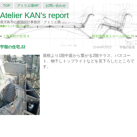
TOP
アトリエ環HP
お問い合わせ
Atelier KAN's report
鹿児島市の建築設計事務所・アトリエ環
の建築レポートです。
画像クリックで拡大します。
«
上竜尾町の住宅.9
特別養護老人ホームNMS.29
»
宇宿の住宅.22
15
MAR
2012
宇宿の住宅
屋根より1階中庭から繋がる2階テラス、バスコー
ト、物干しトップライトなどを見下ろしたところで
す。