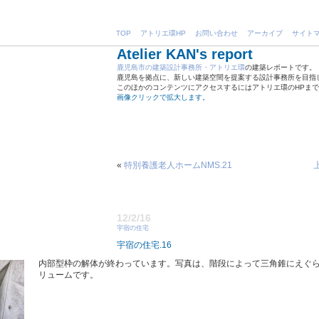
TOP
アトリエ環HP
お問い合わせ
アーカイブ
サイト
Atelier KAN's report
鹿児島市の建築設計事務所・アトリエ環
の建築レポートです。
鹿児島を拠点に、新しい建築空間を提案する設計事務所を目指
このほかのコンテンツにアクセスするにはアトリエ環のHPま
画像クリックで拡大します。
«
特別養護老人ホームNMS.21
12/2/16
宇宿の住宅
宇宿の住宅.16
内部型枠の解体が終わっています。写真は、階段によって三角錐にえぐら
リュームです。