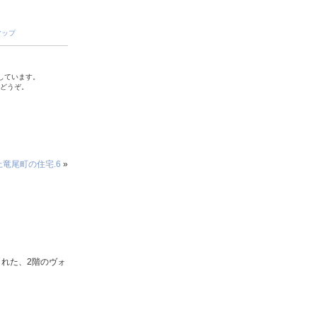
マップ
しています。
でどうぞ。
上竜尾町の住宅.6
»
れた、2階のヴォ