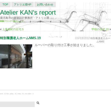
TOP
アトリエ環HP
お問い合わせ
Atelier KAN's report
鹿児島市の建築設計事務所・アトリエ環
の建築レポートです。
画像クリックで拡大します。
«
上竜尾町の住宅.5
宇宿の住宅.15
»
特別養護老人ホームNMS.19
03
FEB
2012
特別養護老人ホー
ムNMS
ルーバーの取り付け工事が始まりました。
total：577754, yeday：82, today：97, now online：0