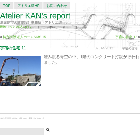
TOP
アトリエ環HP
お問い合わせ
Atelier KAN's report
鹿児島市の建築設計事務所・アトリエ環
の建築レポートです。
画像クリックで拡大します。
«
特別養護老人ホームNMS.15
宇宿の住宅.12
»
宇宿の住宅.11
07
JAN
2012
宇宿の住宅
澄み渡る青空の中、1階のコンクリート打設が行われ
ました。
total：577866, yeday：108, today：101, now online：0