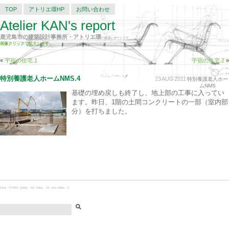
TOP
アトリエ環HP
お問い合わせ
Atelier KAN's report
鹿児島市の建築設計事務所・アトリエ環
の建築レポートです。
画像クリックで拡大します。
«
宇宿の住宅.1
宇宿の住宅.2
»
特別養護老人ホームNMS.4
23
AUG
2011
特別養護老人ホー
ムNMS
基礎の埋め戻しも終了し、地上部の工事に入ってい
ます。昨日、1階の土間コンクリートの一部（室内部
分）を打ちました。
total：577691, yeday：82, today：34, now online：1