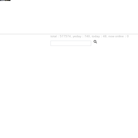
total：577574, yeday：740, today：48, now online：0