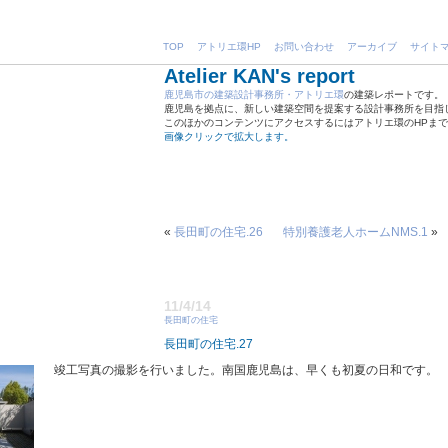
TOP
アトリエ環HP
お問い合わせ
アーカイブ
サイト
Atelier KAN's report
鹿児島市の建築設計事務所・アトリエ環
の建築レポートです。
鹿児島を拠点に、新しい建築空間を提案する設計事務所を目指
このほかのコンテンツにアクセスするにはアトリエ環のHPま
画像クリックで拡大します。
«
長田町の住宅.26
特別養護老人ホームNMS.1
»
11/4/14
長田町の住宅
長田町の住宅.27
竣工写真の撮影を行いました。南国鹿児島は、早くも初夏の日和です。