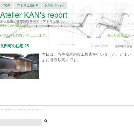
TOP
アトリエ環HP
お問い合わせ
Atelier KAN's report
鹿児島市の建築設計事務所・アトリエ環
の建築レポートです。
画像クリックで拡大します。
«
心よりお見舞い申し上げます。
長田町の住宅.26
»
長田町の住宅.25
29
MAR
2011
長田町の住宅
本日は、当事務所の竣工検査を行いました。いよい
よお引渡し間近です。
total：577897, yeday：108, today：132, now online：0