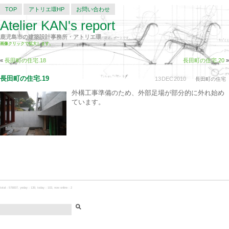
TOP
アトリエ環HP
お問い合わせ
Atelier KAN's report
鹿児島市の建築設計事務所・アトリエ環
の建築レポートです。
画像クリックで拡大します。
«
長田町の住宅.18
長田町の住宅.20
»
長田町の住宅.19
13
DEC
2010
長田町の住宅
外構工事準備のため、外部足場が部分的に外れ始め
ています。
total：578007, yeday：139, today：103, now online：2