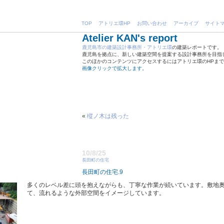
TOP
アトリエ環HP
お問い合わせ
アーカイブ
サイト
Atelier KAN's report
鹿児島市の建築設計事務所・アトリエ環
の建築レポートです。
鹿児島を拠点に、新しい建築空間を提案する設計事務所を目指
このほかのコンテンツにアクセスするにはアトリエ環のHPま
画像クリックで拡大します。
«
樅ノ木は残った
10/8/25
長田町の住宅
長田町の住宅.9
多くのレベル差に頭を抱えながらも、丁寧な作業が続いています。敷地
て、流れるような外部空間をイメージしています。