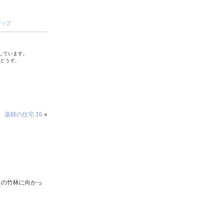
マップ
しています。
でどうぞ。
薬師の住宅.16
»
奥の竹林に向かっ