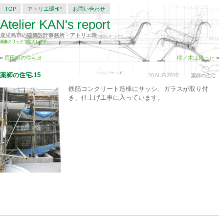
TOP
アトリエ環HP
お問い合わせ
Atelier KAN's report
鹿児島市の建築設計事務所・アトリエ環
の建築レポートです。
画像クリックで拡大します。
«
長田町の住宅.8
樅ノ木は残った
»
薬師の住宅.15
20
AUG
2010
薬師の住宅
鉄筋コンクリート造棟にサッシ、ガラスが取り付
き、仕上げ工事に入っています。