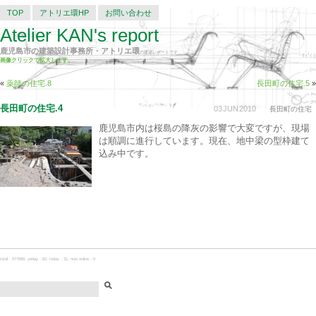
TOP
アトリエ環HP
お問い合わせ
Atelier KAN's report
鹿児島市の建築設計事務所・アトリエ環
の建築レポートです。
画像クリックで拡大します。
«
薬師の住宅.8
長田町の住宅.5
»
長田町の住宅.4
03
JUN
2010
長田町の住宅
鹿児島市内は桜島の降灰の影響で大変ですが、現場
は順調に進行しています。現在、地中梁の型枠建て
込み中です。
total：577688, yeday：82, today：31, now online：0