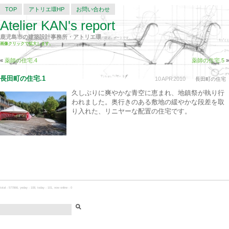
TOP
アトリエ環HP
お問い合わせ
Atelier KAN's report
鹿児島市の建築設計事務所・アトリエ環
の建築レポートです。
画像クリックで拡大します。
«
薬師の住宅.4
薬師の住宅.5
»
長田町の住宅.1
10
APR
2010
長田町の住宅
久しぶりに爽やかな青空に恵まれ、地鎮祭が執り行
われました。奥行きのある敷地の緩やかな段差を取
り入れた、リニヤーな配置の住宅です。
total：577866, yeday：108, today：101, now online：0