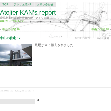
TOP
アトリエ環HP
お問い合わせ
Atelier KAN's report
鹿児島市の建築設計事務所・アトリエ環
の建築レポートです。
画像クリックで拡大します。
«
中山の住宅.16
中山の住宅.18
»
中山の住宅.17
03
SEP
2009
中山の住宅
足場が全て撤去されました。
total：577591, yeday：49, today：16, now online：0