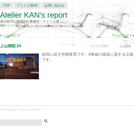
TOP
アトリエ環HP
お問い合わせ
Atelier KAN's report
鹿児島市の建築設計事務所・アトリエ環
の建築レポートです。
画像クリックで拡大します。
«
上山病院.23
中山の住宅.9
»
上山病院.24
07
JUL
2009
上山病院
前回に続き外観夜景です。6車線の国道に面する立面
です。
total：577821, yeday：108, today：56, now online：0