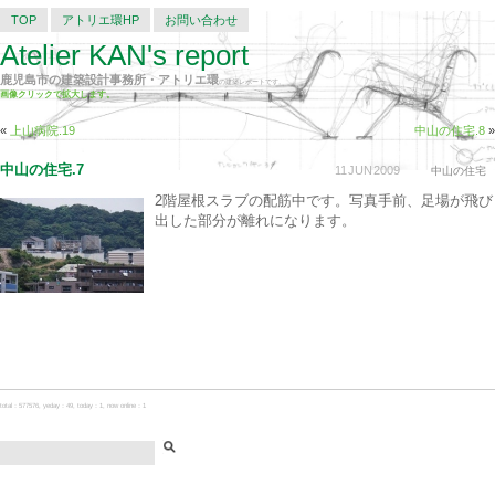
TOP
アトリエ環HP
お問い合わせ
Atelier KAN's report
鹿児島市の建築設計事務所・アトリエ環
の建築レポートです。
画像クリックで拡大します。
«
上山病院.19
中山の住宅.8
»
中山の住宅.7
11
JUN
2009
中山の住宅
2階屋根スラブの配筋中です。写真手前、足場が飛び
出した部分が離れになります。
total：577576, yeday：49, today：1, now online：1