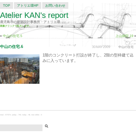
TOP
アトリエ環HP
お問い合わせ
Atelier KAN's report
鹿児島市の建築設計事務所・アトリエ環
の建築レポートです。
画像クリックで拡大します。
«
中山の住宅.5
上山病院.19
»
中山の住宅.6
30
MAY
2009
中山の住宅
1階のコンクリート打設が終了し、2階の型枠建て込
みに入っています。
total：577574, yeday：740, today：48, now online：0