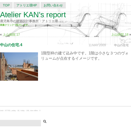
TOP
アトリエ環HP
お問い合わせ
Atelier KAN's report
鹿児島市の建築設計事務所・アトリエ環
の建築レポートです。
画像クリックで拡大します。
«
上山病院.17
上山病院.18
»
中山の住宅.4
11
MAY
2009
中山の住宅
1階型枠の建て込み中です。1階は小さな３つのヴォ
リュームが点在するイメージです。
total：577763, yeday：82, today：106, now online：0