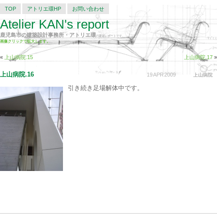
TOP
アトリエ環HP
お問い合わせ
Atelier KAN's report
鹿児島市の建築設計事務所・アトリエ環
の建築レポートです。
画像クリックで拡大します。
«
上山病院.15
上山病院.17
»
上山病院.16
19
APR
2009
上山病院
引き続き足場解体中です。