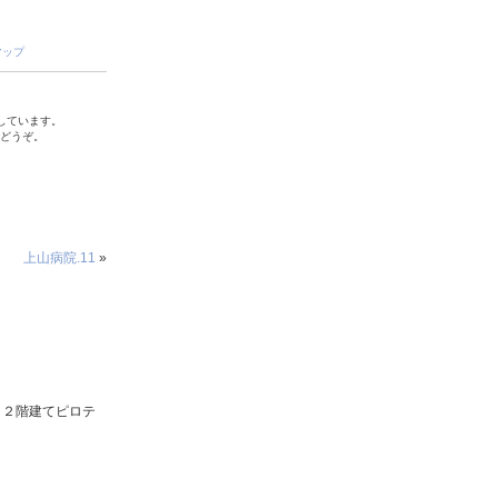
マップ
しています。
でどうぞ。
上山病院.11
»
ト２階建てピロテ