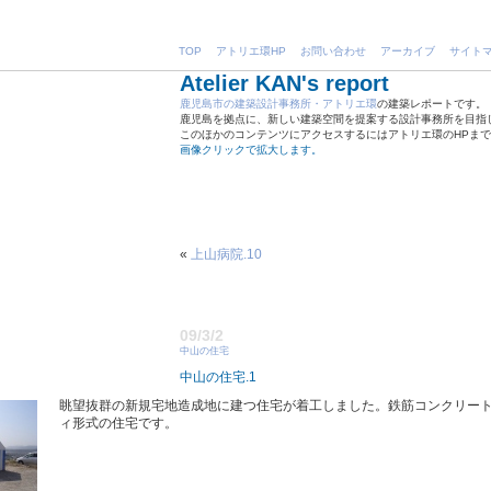
TOP
アトリエ環HP
お問い合わせ
アーカイブ
サイト
Atelier KAN's report
鹿児島市の建築設計事務所・アトリエ環
の建築レポートです。
鹿児島を拠点に、新しい建築空間を提案する設計事務所を目指
このほかのコンテンツにアクセスするにはアトリエ環のHPま
画像クリックで拡大します。
«
上山病院.10
09/3/2
中山の住宅
中山の住宅.1
眺望抜群の新規宅地造成地に建つ住宅が着工しました。鉄筋コンクリー
ィ形式の住宅です。