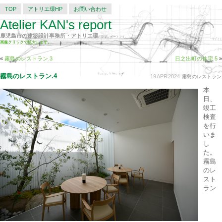
TOP
アトリエ環HP
お問い合わせ
Atelier KAN's report
鹿児島市の建築設計事務所・アトリエ環
の建築レポートです。
画像クリックで拡大します。
«
霧島のレストラン.3
日之出町の住宅.5
»
霧島のレストラン.4
19
APR
2024
霧島のレストラン
本
日、
竣工
検査
を行
いま
し
た。
霧島
のレ
スト
ラン