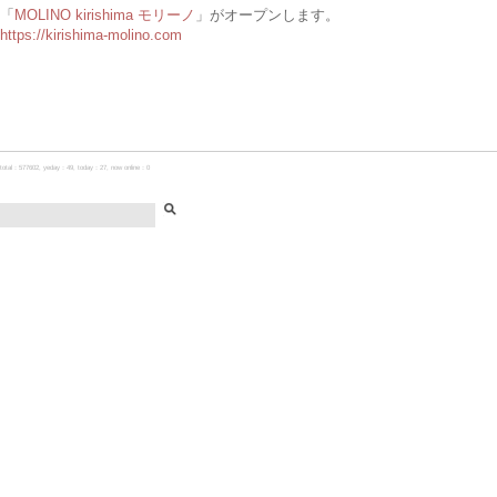
「
MOLINO kirishima モリーノ
」がオープンします。
https://kirishima-molino.com
total：577602, yeday：49, today：27, now online：0