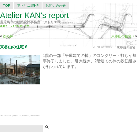
TOP
アトリエ環HP
お問い合わせ
Atelier KAN's report
鹿児島市の建築設計事務所・アトリエ環
の建築レポートです。
画像クリックで拡大します。
«
鉄の脚
東谷山の住宅.7
»
東谷山の住宅.6
20
NOV
2006
東谷山の住宅
1階の一部「平屋建ての棟」のコンクリート打ちが無
事終了しました。引き続き、2階建ての棟の鉄筋組み
が行われています。
total：577908, yeday：139, today：4, now online：2