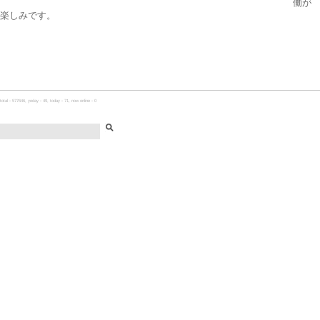
働が
楽しみです。
total：577646, yeday：49, today：71, now online：0