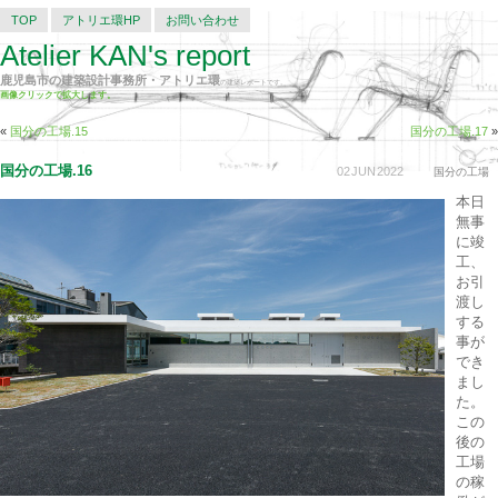
TOP
アトリエ環HP
お問い合わせ
Atelier KAN's report
鹿児島市の建築設計事務所・アトリエ環
の建築レポートです。
画像クリックで拡大します。
«
国分の工場.15
国分の工場.17
»
国分の工場.16
02
JUN
2022
国分の工場
本日
無事
に竣
工、
お引
渡し
する
事が
でき
まし
た。
この
後の
工場
の稼