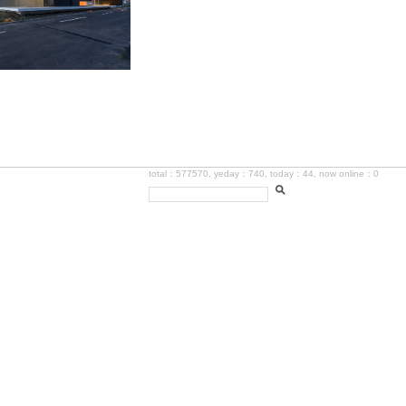
total：577570, yeday：740, today：44, now online：0