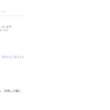
マップ
しています。
でどうぞ。
国分の工場.15
»
れ、日差しの厳し