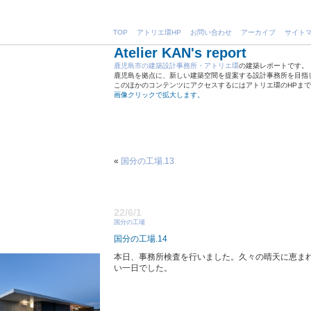
TOP
アトリエ環HP
お問い合わせ
アーカイブ
サイト
Atelier KAN's report
鹿児島市の建築設計事務所・アトリエ環
の建築レポートです。
鹿児島を拠点に、新しい建築空間を提案する設計事務所を目指
このほかのコンテンツにアクセスするにはアトリエ環のHPま
画像クリックで拡大します。
«
国分の工場.13
22/6/1
国分の工場
国分の工場.14
本日、事務所検査を行いました。久々の晴天に恵ま
い一日でした。