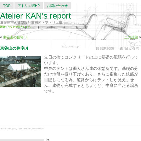
TOP
アトリエ環HP
お問い合わせ
Atelier KAN's report
鹿児島市の建築設計事務所・アトリエ環
の建築レポートです。
画像クリックで拡大します。
«
東谷山の住宅.3
土の建築
»
東谷山の住宅.4
15
SEP
2006
東谷山の住宅
先日の捨てコンクリートの上に基礎の配筋を行って
います。
中央のテントは職人さん達の休憩所です。基礎の分
だけ地盤を掘り下げてあり、さらに密集した鉄筋が
目隠しになる為、道路からはテントしか見えませ
ん。建物が完成するとちょうど、中庭に当たる場所
です。
total：577958, yeday：139, today：54, now online：0