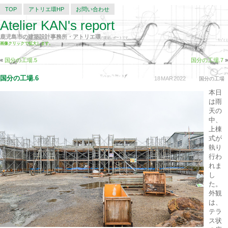
TOP
アトリエ環HP
お問い合わせ
Atelier KAN's report
鹿児島市の建築設計事務所・アトリエ環
の建築レポートです。
画像クリックで拡大します。
«
国分の工場.5
国分の工場.7
»
国分の工場.6
18
MAR
2022
国分の工場
本日
は雨
天の
中、
上棟
式が
執り
行わ
れま
し
た。
外観
は、
テラ
ス状