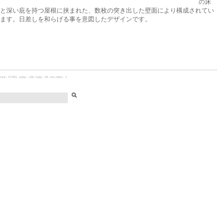
の床
と深い庇を持つ屋根に挟まれた、数枚の突き出した壁面により構成されてい
ます。日差しを和らげる事を意図したデザインです。
total：577851, yeday：108, today：86, now online：1