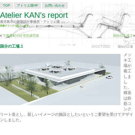
TOP
アトリエ環HP
お問い合わせ
Atelier KAN's report
鹿児島市の建築設計事務所・アトリエ環
の建築レポートです。
画像クリックで拡大します。
«
下竜尾町の社宅完成写真
国分の工場.2
»
国分の工場.1
15
OCT
2021
国分の工場
メッ
キ工
場が
着工
しま
し
た。
構造
は鉄
筋コ
ンク
リート造とし、新しいイメージの施設としたいというご要望を受けてデザイ
ンしました。