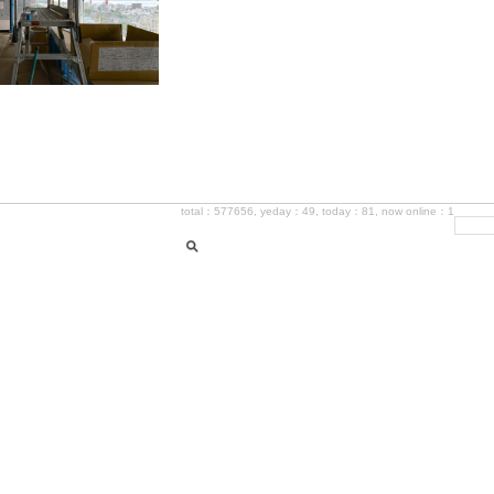
total：577656, yeday：49, today：81, now online：1