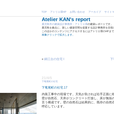
TOP
アトリエ環HP
お問い合わせ
アーカイブ
サイト
Atelier KAN's report
鹿児島市の建築設計事務所・アトリエ環
の建築レポートです。
鹿児島を拠点に、新しい建築空間を提案する設計事務所を目指
このほかのコンテンツにアクセスするにはアトリエ環のHPま
画像クリックで拡大します。
«
錦江台の住宅 I
下
21/4/5
下竜尾町の社宅
下竜尾町の社宅.17
内装工事中の現場です。天気が良ければ右手正面に
壁が自然石、天井がコンクリート打放し、床が無垢
言う構成です。壁の自然石は結果的に、既存の自然
呼応しています。