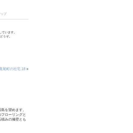
マップ
しています。
でどうぞ。
竜尾町の社宅.18
»
桜島を望めます。
のフローリングと
石積みの擁壁とも