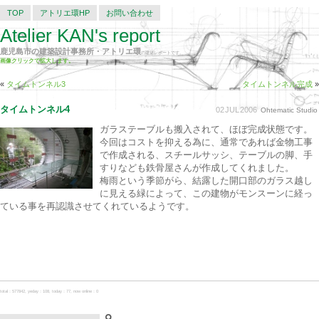
TOP
アトリエ環HP
お問い合わせ
Atelier KAN's report
鹿児島市の建築設計事務所・アトリエ環
の建築レポートです。
画像クリックで拡大します。
«
タイムトンネル3
タイムトンネル完成
»
タイムトンネル4
02
JUL
2006
Ohtematic Studio
ガラステーブルも搬入されて、ほぼ完成状態です。
今回はコストを抑える為に、通常であれば金物工事
で作成される、スチールサッシ、テーブルの脚、手
すりなども鉄骨屋さんが作成してくれました。
梅雨という季節がら、結露した開口部のガラス越し
に見える緑によって、この建物がモンスーンに経っ
ている事を再認識させてくれているようです。
total：577842, yeday：108, today：77, now online：0