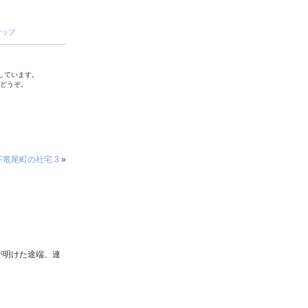
マップ
しています。
でどうぞ。
下竜尾町の社宅.3
»
が明けた途端、連