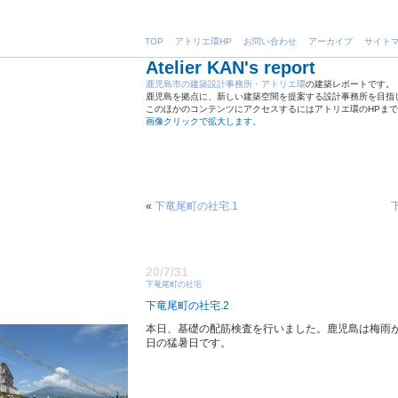
TOP
アトリエ環HP
お問い合わせ
アーカイブ
サイト
Atelier KAN's report
鹿児島市の建築設計事務所・アトリエ環
の建築レポートです。
鹿児島を拠点に、新しい建築空間を提案する設計事務所を目指
このほかのコンテンツにアクセスするにはアトリエ環のHPま
画像クリックで拡大します。
«
下竜尾町の社宅.1
20/7/31
下竜尾町の社宅
下竜尾町の社宅.2
本日、基礎の配筋検査を行いました。鹿児島は梅雨
日の猛暑日です。