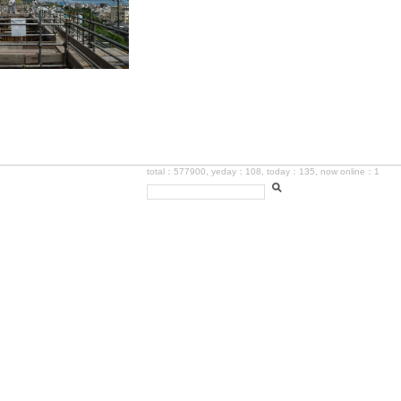
total：577900, yeday：108, today：135, now online：1