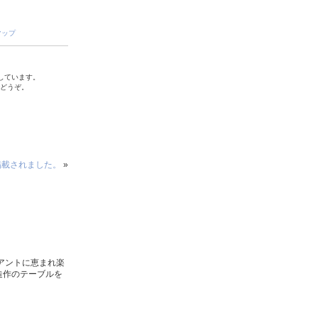
マップ
しています。
でどうぞ。
に掲載されました。
»
アントに恵まれ楽
造作のテーブルを