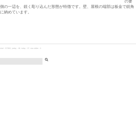
の妻
側の一辺を、鋭く彫り込んだ形態が特徴です。壁、屋根の端部は板金で鋭角
に納めています。
total：577602, yeday：49, today：27, now online：0