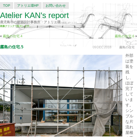
TOP
アトリエ環HP
お問い合わせ
Atelier KAN's report
鹿児島市の建築設計事務所・アトリエ環
の建築レポートです。
画像クリックで拡大します。
«
霧島の住宅.4
霧島の住宅.6
»
霧島の住宅.5
09
DEC
2018
霧島の住宅
外部
は塗
装を
残
し、
ほぼ
完了
して
いま
す。
シン
プル
な片
流れ
屋根