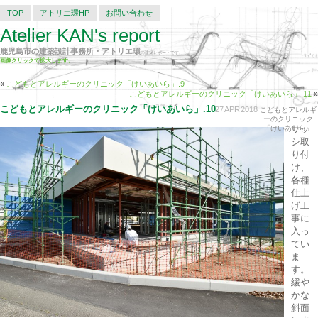
TOP
アトリエ環HP
お問い合わせ
Atelier KAN's report
鹿児島市の建築設計事務所・アトリエ環
の建築レポートです。
画像クリックで拡大します。
«
こどもとアレルギーのクリニック「けいあいら」.9
こどもとアレルギーのクリニック「けいあいら」.11
»
こどもとアレルギーのクリニック「けいあいら」.10
27
APR
2018
こどもとアレルギ
ーのクリニック
サッ
「けいあいら」
シ取
り付
け、
各種
仕上
げ工
事に
入っ
てい
ま
す。
緩や
かな
斜面