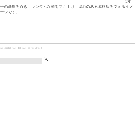
に水
平の基壇を置き、ランダムな壁を立ち上げ、厚みのある屋根板を支えるイメ
ージです。
total：577854, yeday：108, today：89, now online：0