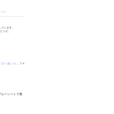
マップ
しています。
でどうぞ。
けいあいら」.8
»
ブルーシートで養