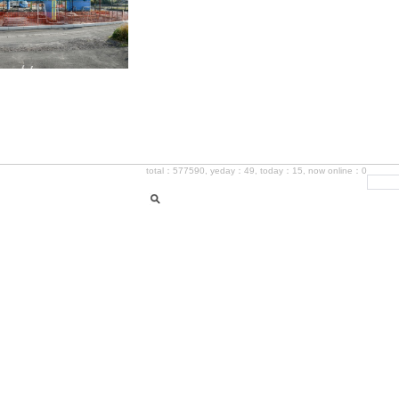
total：577590, yeday：49, today：15, now online：0