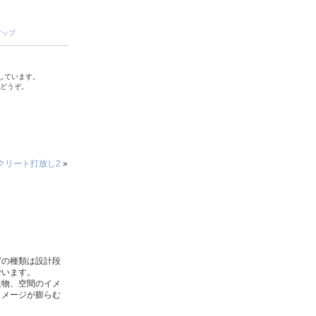
マップ
しています。
でどうぞ。
クリート打放し2
»
げの種類は設計段
でいます。
建物、空間のイメ
イメージが膨らむ