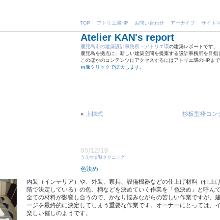
TOP
アトリエ環HP
お問い合わせ
アーカイブ
サイト
Atelier KAN's report
鹿児島市の建築設計事務所・アトリエ環
の建築レポートです。
鹿児島を拠点に、新しい建築空間を提案する設計事務所を目指
このほかのコンテンツにアクセスするにはアトリエ環のHPま
画像クリックで拡大します。
«
上棟式
杉板型枠コン
05/12/19
うえやま腎クリニック
色決め
内装（インテリア）や、外装、家具、設備機器などの仕上げ材料（仕上
階で決定している）の色、柄などを決めていく作業を「色決め」と呼ん
全ての材料が影響し合うので、かなり悩みながらの苦しい作業ですが、
ージを最終的に決定してしまう重要な作業です。オーナーにとっては、
楽しい催しのようです。