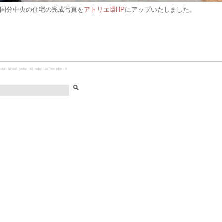
国分中央の住宅の完成写真を
アトリエ環HP
にアップいたしました。
total：577687, yeday：82, today：30, now online：9