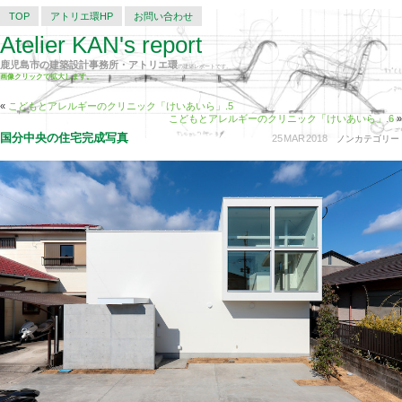
TOP
アトリエ環HP
お問い合わせ
Atelier KAN's report
鹿児島市の建築設計事務所・アトリエ環
の建築レポートです。
画像クリックで拡大します。
«
こどもとアレルギーのクリニック「けいあいら」.5
こどもとアレルギーのクリニック「けいあいら」.6
»
国分中央の住宅完成写真
25
MAR
2018
ノンカテゴリー