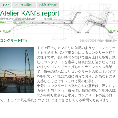
TOP
アトリエ環HP
お問い合わせ
Atelier KAN's report
鹿児島市の建築設計事務所・アトリエ環
の建築レポートです。
画像クリックで拡大します。
«
働く車
上棟式
»
コンクリート打ち
16
NOV
2005
稲森内科消化器科
まるで巨大なカマキリの前足のような、コンクリー
トを圧送するポンプ車２台によるコンクリート打ち
の様子です。長い時間を掛けて組み上げた型枠と鉄
筋にコンクリートを素早く確実に流し込まなくては
いけないコンクリート打ちのクライマックス作業
で、筒先の指示によりコンクリートの噴出すパイプ
を御していく様は気迫に満ちており、崇高なものさ
え感じるほどです（これぞ男の仕事）。
十分にコンクリートの充たされた型枠は、圧力によ
る張りを与えられ、粉っぽい独特の匂いと型枠の隙
間から搾り出される水分、コンクリートの反応熱
で、まるで生気を得たかのように生き生きとしてくる瞬間でもあります。