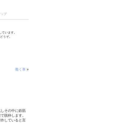
マップ
しています。
でどうぞ。
働く車
»
成しその中に鉄筋
態で脱枠します。
製作していると言
。