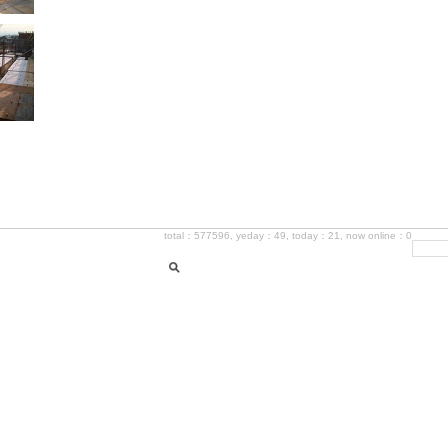
total：577596, yeday：49, today：21, now online：0