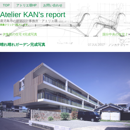
TOP
アトリエ環HP
お問い合わせ
Atelier KAN's report
鹿児島市の建築設計事務所・アトリエ環
の建築レポートです。
画像クリックで拡大します。
«
伊集院の住宅 II完成写真
国分中央の住宅.2
»
晴れ晴れガーデン完成写真
07
JUL
2017
ノンカテゴリー