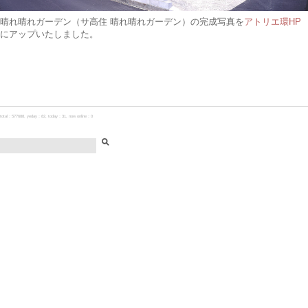
晴れ晴れガーデン（サ高住 晴れ晴れガーデン）の完成写真を
アトリエ環HP
にアップいたしました。
total：577688, yeday：82, today：31, now online：0