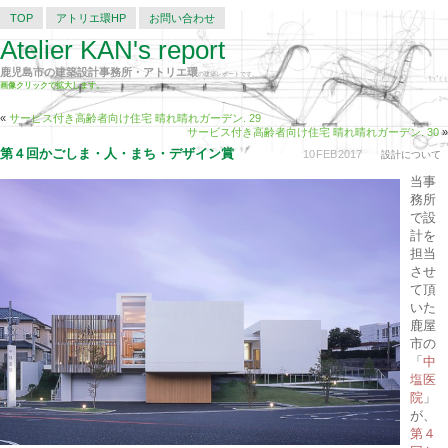
TOP
アトリエ環HP
お問い合わせ
Atelier KAN's report
鹿児島市の建築設計事務所・アトリエ環
の建築レポートです。
画像クリックで拡大します。
«
サービス付き高齢者向け住宅 晴れ晴れガーデン. 29
サービス付き高齢者向け住宅 晴れ晴れガーデン. 30
»
第４回かごしま・人・まち・デザイン賞
10
FEB
2017
設計について
当事
務所
で設
計を
担当
させ
て頂
いた
鹿屋
市の
「
中
塩医
院
」
が、
第４