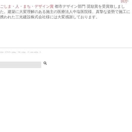
回か
ごしま・人・まち・デザイン賞
都市デザイン部門 奨励賞を受賞致しまし
た。建築に大変理解のある施主の医療法人中塩医院様、真摯な姿勢で施工に
携われた三光建設株式会社様には大変感謝しております。
total：577573, yeday：740, today：47, now online：2